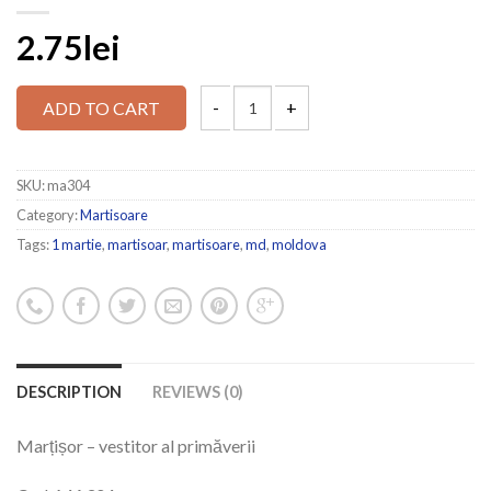
2.75lei
ADD TO CART
SKU:
ma304
Category:
Martisoare
Tags:
1 martie
,
martisoar
,
martisoare
,
md
,
moldova
DESCRIPTION
REVIEWS (0)
Marțișor – vestitor al primăverii