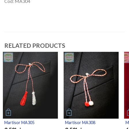
Cod: MA304
RELATED PRODUCTS
Martisor MA305
Martisor MA308
M