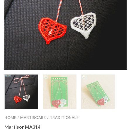
HOME
MARTISOARE
TRADITIONALE
/
/
Martisor MA314