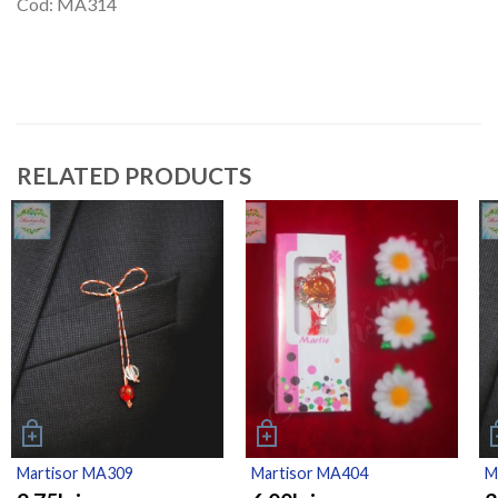
Cod: MA314
RELATED PRODUCTS
Martisor MA309
Martisor MA404
M