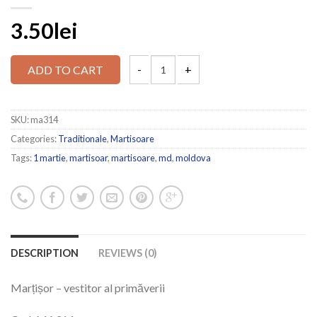
3.50lei
ADD TO CART
SKU:
ma314
Categories:
Traditionale
,
Martisoare
Tags:
1 martie
,
martisoar
,
martisoare
,
md
,
moldova
DESCRIPTION
REVIEWS (0)
Marțișor – vestitor al primăverii