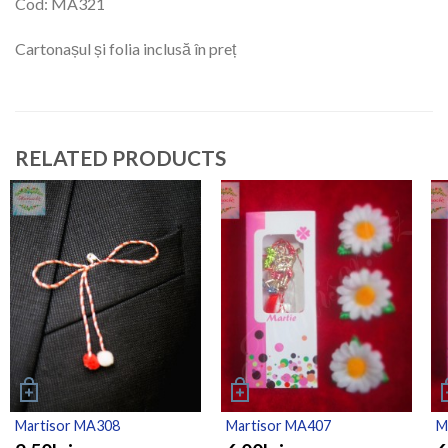
Cod: MA321
Cartonașul și folia inclusă în preț
RELATED PRODUCTS
Martisor MA308
Martisor MA407
M