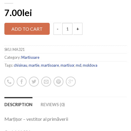
7.00lei
ADD TO CART
SKU:
MA321
Category:
Martisoare
Tags:
chisinau
,
martie
,
martisoare
,
martisor
,
md
,
moldova
DESCRIPTION
REVIEWS (0)
Marțișor – vestitor al primăverii