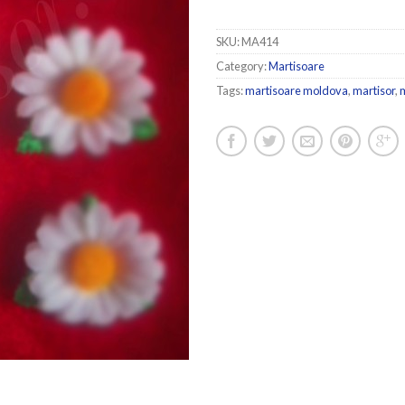
SKU:
MA414
Category:
Martisoare
Tags:
martisoare moldova
,
martisor
,