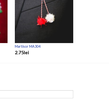
Martisor MA304
Martisor MA303
2.75lei
3.50lei