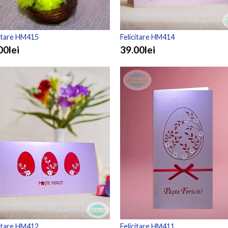
citare HM415
Felicitare HM414
00lei
39.00lei
citare HM412
Felicitare HM411