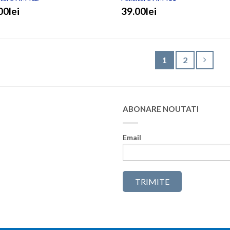
00lei
39.00lei
1
2
ABONARE NOUTATI
Email