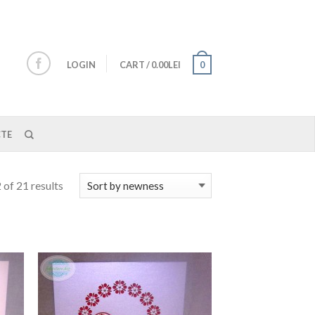
LOGIN
CART
/
0.00LEI
0
TE
of 21 results