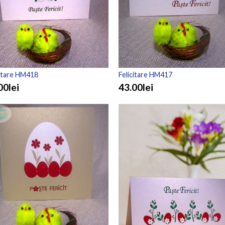
citare HM418
Felicitare HM417
00lei
43.00lei