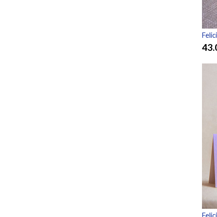
Feli
43.
Feli