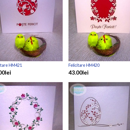
citare HM421
Felicitare HM420
00lei
43.00lei