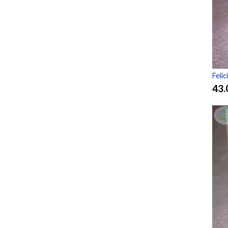
Feli
43.