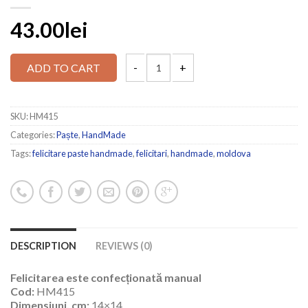
43.00lei
ADD TO CART
SKU:
HM415
Categories:
Paște
,
HandMade
Tags:
felicitare paste handmade
,
felicitari
,
handmade
,
moldova
DESCRIPTION
REVIEWS (0)
Felicitarea este confecționată manual
Cod:
HM415
Dimensiuni, cm:
14×14