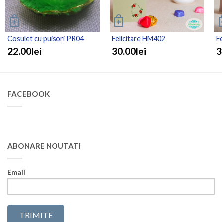
Cosulet cu puisori PR04
Felicitare HM402
F
22.00lei
30.00lei
3
FACEBOOK
ABONARE NOUTATI
Email