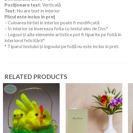
Poziţionare text:
Verticală
Text:
Nu are text in interior
Plicul este inclus in preţ
– Culoarea hirtiei in interior poate fi modificată
– În interior se insereaza foita cu textul ales de Dvs*
– Logoul și alte elemente artistice pot fi tiparite pe foită in
interiorul felicitării*
* Tiparul textului și logoului pe foiță nu este inclus in pret.
RELATED PRODUCTS