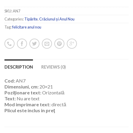
SKU:
AN7
Categories:
Tipărite
,
Crăciunul și Anul Nou
Tag:
felicitare anul nou
DESCRIPTION
REVIEWS (0)
Cod:
AN7
Dimensiuni, cm:
20×21
Poziţionare text:
Orizontală
Text:
Nu are text
Mod imprimare text:
directă
Plicul este inclus in preţ