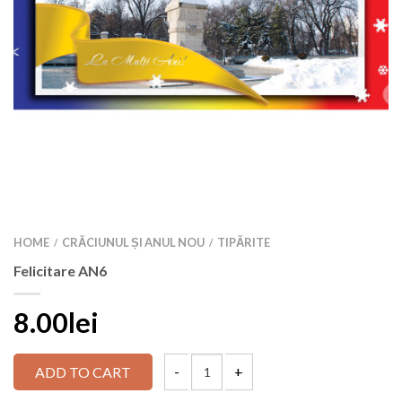
HOME
CRĂCIUNUL ȘI ANUL NOU
TIPĂRITE
/
/
Felicitare AN6
8.00lei
ADD TO CART