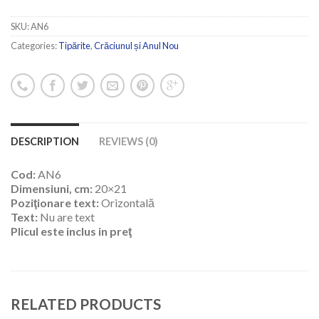
SKU:
AN6
Categories:
Tipărite
,
Crăciunul și Anul Nou
DESCRIPTION
REVIEWS (0)
Cod:
AN6
Dimensiuni, cm:
20×21
Poziţionare text:
Orizontală
Text:
Nu are text
Plicul este inclus in preţ
RELATED PRODUCTS