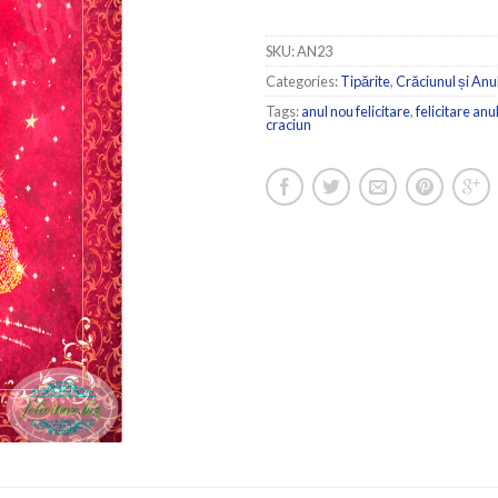
SKU:
AN23
Categories:
Tipărite
,
Crăciunul și Anu
Tags:
anul nou felicitare
,
felicitare anu
craciun