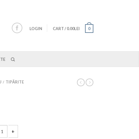
LOGIN
CART
/
0.00LEI
0
TE
U
TIPĂRITE
/