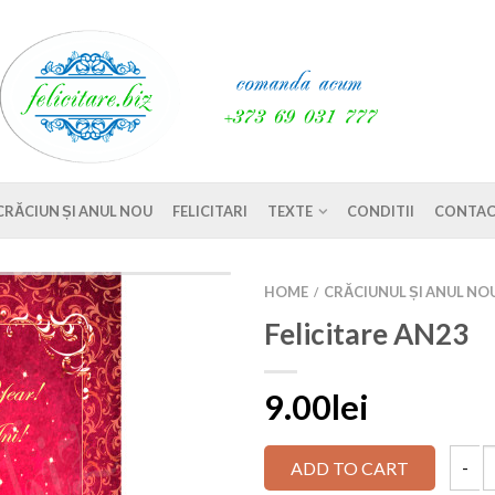
CRĂCIUN ȘI ANUL NOU
FELICITARI
TEXTE
CONDITII
CONTAC
HOME
CRĂCIUNUL ȘI ANUL NO
/
Felicitare AN23
9.00lei
ADD TO CART