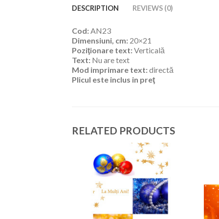
DESCRIPTION
REVIEWS (0)
Cod:
AN23
Dimensiuni, cm:
20×21
Poziţionare text:
Verticală
Text:
Nu are text
Mod imprimare text:
directă
Plicul este inclus in preţ
RELATED PRODUCTS