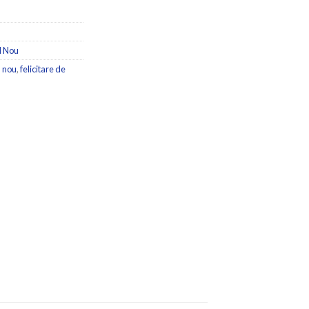
l Nou
l nou
,
felicitare de