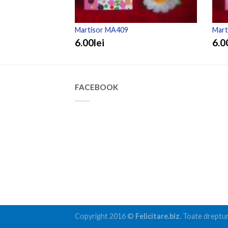
Martisor MA409
Mart
6.00lei
6.0
FACEBOOK
Copyright 2016 ©
Felicitare.biz
. Toate dreptur