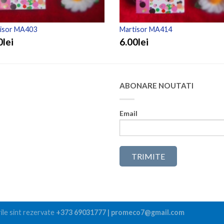
isor MA403
Martisor MA414
0lei
6.00lei
ABONARE NOUTATI
Email
ile sint rezervate
+373 69031777 | promeco7@gmail.com