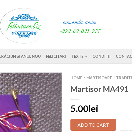
CRĂCIUN ȘI ANUL NOU
FELICITARI
TEXTE
CONDITII
CONTAC
HOME
MARTISOARE
TRADIT
/
/
Martisor MA491
5.00lei
ADD TO CART