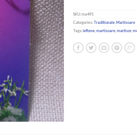
SKU:
ma491
Categories:
Traditionale
,
Martisoare
Tags:
ieftene
,
martisoare
,
martisor
,
m