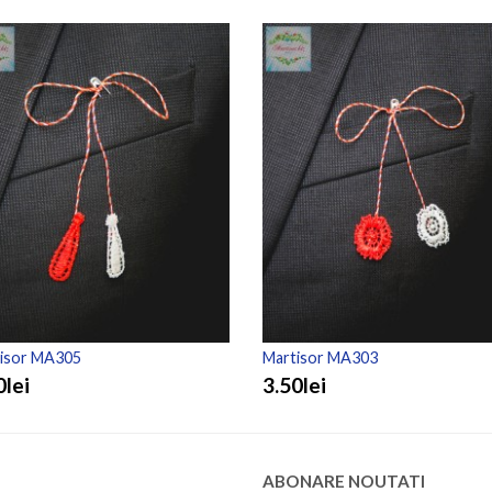
isor MA305
Martisor MA303
0lei
3.50lei
ABONARE NOUTATI