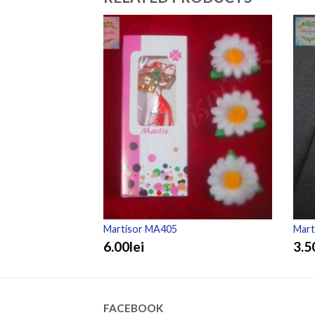
Martisor MA405
Mart
6.00lei
3.5
FACEBOOK