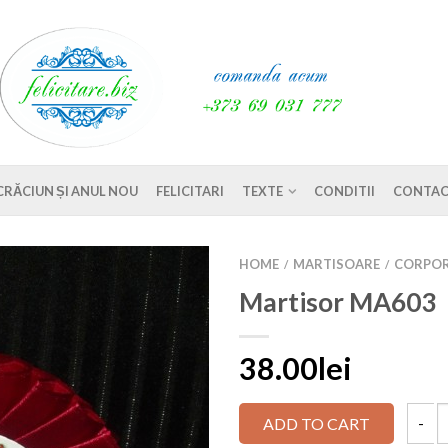
CRĂCIUN ȘI ANUL NOU
FELICITARI
TEXTE
CONDITII
CONTAC
HOME
MARTISOARE
CORPOR
/
/
Martisor MA603
38.00lei
ADD TO CART