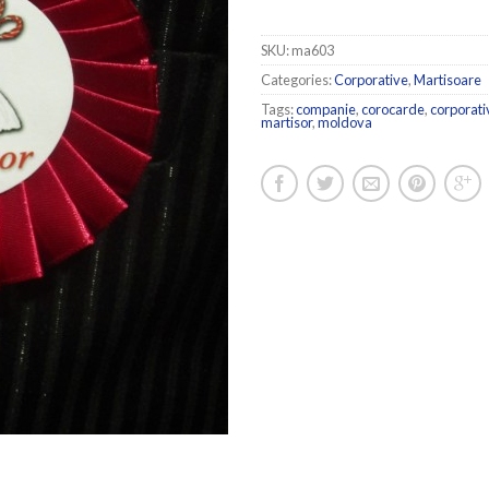
SKU:
ma603
Categories:
Corporative
,
Martisoare
Tags:
companie
,
corocarde
,
corporati
martisor
,
moldova